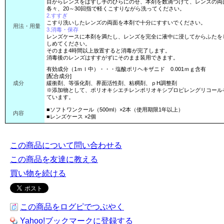
目からレンズをはずし手のひらにのせ、本剤を数滴つけて、レンズの両
各々、20～30回指で軽くこすりながら洗ってください。
2.すすぎ
こすり洗いしたレンズの両面を本剤で十分にすすいでください。
用法・用量
3.消毒・保存
レンズケースに本剤を満たし、レンズを完全に液中に浸してからふたを
しめてください。
そのまま4時間以上放置すると消毒が完了します。
消毒後のレンズはすすがずにそのまま装用できます。
有効成分（1ｍｌ中）・・・塩酸ポリヘキザニド 0.001ｍｇ含有
[配合成分]
成分
緩衝剤、等張化剤、界面活性剤、粘稠剤、ｐH調整剤
※添加物として、ポリオキシエチレンポリオキシプロピレングリコール
ています。
■ソフトワンクール（500ml）×2本（使用期限1年以上）
内容
■レンズケース ×2個
この商品について問い合わせる
この商品を友達に教える
買い物を続ける
この商品をログピでつぶやく
Yahoo!ブックマークに登録する