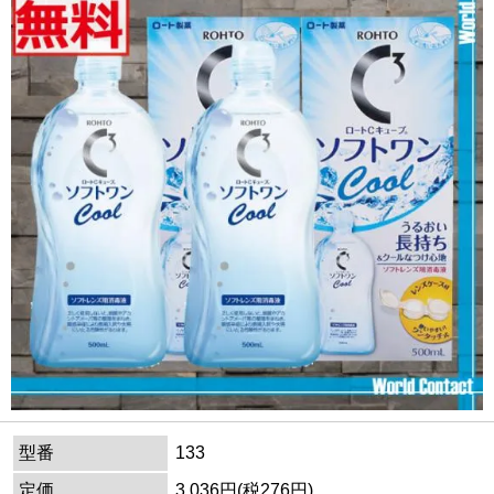
型番
133
定価
3,036円(税276円)