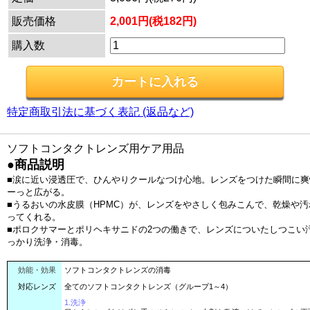
販売価格
2,001円(税182円)
購入数
特定商取引法に基づく表記 (返品など)
ソフトコンタクトレンズ用ケア用品
●商品説明
■涙に近い浸透圧で、ひんやりクールなつけ心地。レンズをつけた瞬間に爽
ーっと広がる。
■うるおいの水皮膜（HPMC）が、レンズをやさしく包みこんで、乾燥や汚
ってくれる。
■ポロクサマーとポリヘキサニドの2つの働きで、レンズについたしつこい
っかり洗浄・消毒。
効能・効果
ソフトコンタクトレンズの消毒
対応レンズ
全てのソフトコンタクトレンズ（グループ1～4）
1.洗浄