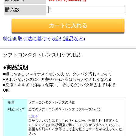
購入数
特定商取引法に基づく表記 (返品など)
ソフトコンタクトレンズ用ケア用品
●商品説明
■瞳にやさしいマイナスイオンの力で、タンパク汚れスッキリ
■きれいなレンズに引き寄せられた涙はもっとやさしくなれる
■洗浄・すすぎ・消毒（保存）、 そしてタンパク除去まで1本で
OK。
用途
ソフトコンタクトレンズの消毒
対応レンズ
全てのソフトコンタクトレンズ（グループ1～4）
1.洗浄
目からレンズをはずし手のひらにのせ、本剤を3～5滴落とし
て、レンズを約10秒間指で軽くこすりながら洗ってください。
裏面も本剤を3～5滴落として指で軽くこすりながら洗ってくだ
さい。