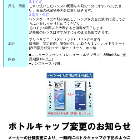
2.すすぎ
用法・用量
こすり洗いしたレンズの両面を本剤で十分にすすいでくださ
い。表面の残留物を充分に取り除きます。
3.消毒・保存
レンズケースに本剤を満たし、レンズを完全に液中に浸してか
らふたをしっかりしめてください。
そのまま4時間以上放置すると消毒が完了します。
消毒後のレンズはすすがずにそのまま装用できます。
ポリヘキザニド（ダイメッド) 1.1ｐｐｍ含有
成分
緩衝剤、安定化剤、等張化剤、ポロキサミン、ハイドラネート
[表示指定成分]エデト酸ナトリウム、ホウ酸
■レニューフレッシュ（レニューマルチプラス）355ml×8本（使
内容
用期限1年以上）
■レンズケース ×8個